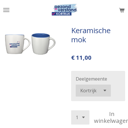
Ga
direct
naar
de
Keramische
hoofdinhoud
mok
€ 11,00
Deelgemeente
In
winkelwage