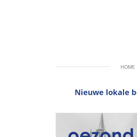
Ga
direct
naar
de
hoofdinhoud
HOME
Nieuwe lokale b