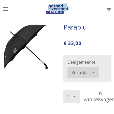
Ga
direct
naar
de
Paraplu
hoofdinhoud
€ 33,00
Deelgemeente
In
winkelwage