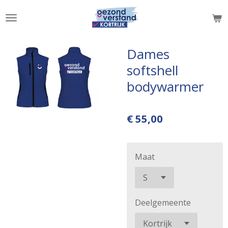
Ga
direct
naar
de
Dames
hoofdinhoud
softshell
bodywarmer
€ 55,00
Maat
Deelgemeente