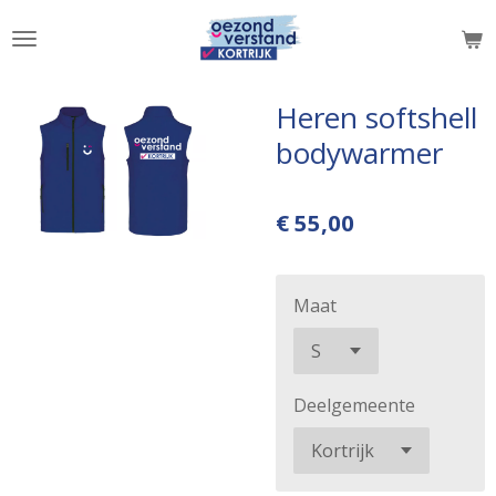
Ga
direct
naar
de
Heren softshell
hoofdinhoud
bodywarmer
€ 55,00
Maat
Deelgemeente