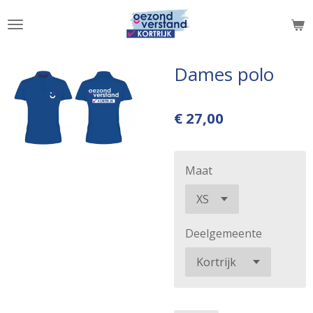
Ga
direct
naar
de
Dames polo
hoofdinhoud
€ 27,00
Maat
Deelgemeente