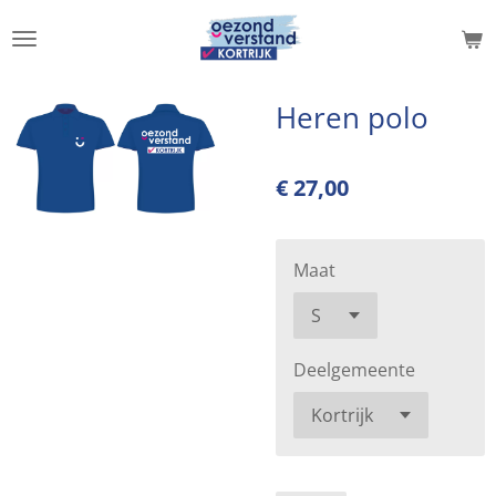
Ga
direct
naar
de
Heren polo
hoofdinhoud
€ 27,00
Maat
Deelgemeente