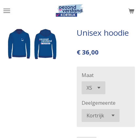
Ga
direct
naar
de
Unisex hoodie
hoofdinhoud
€ 36,00
Maat
Deelgemeente