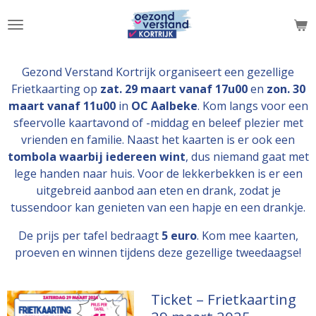
Ga
direct
naar
de
Gezond Verstand Kortrijk organiseert een gezellige
hoofdinhoud
Frietkaarting op
zat.
29 maart vanaf 17u00
en
zon.
30
maart vanaf 11u00
in
OC Aalbeke
. Kom langs voor een
sfeervolle kaartavond of -middag en beleef plezier met
vrienden en familie.
Naast het kaarten is er ook een
tombola waarbij iedereen wint
, dus niemand gaat met
lege handen naar huis. Voor de lekkerbekken is er een
uitgebreid aanbod aan eten en drank, zodat je
tussendoor kan genieten van een hapje en een drankje.
De prijs per tafel bedraagt
5 euro
. Kom mee kaarten,
proeven en winnen tijdens deze gezellige tweedaagse!
Ticket – Frietkaarting