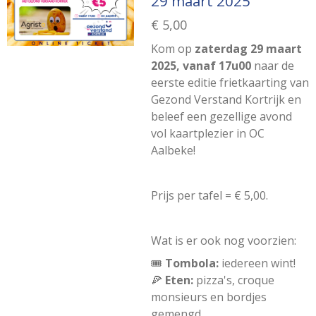
29 maart 2025
€ 5,00
Kom op
zaterdag
29 maart
2025, vanaf 17u00
naar de
eerste editie frietkaarting van
Gezond Verstand Kortrijk en
beleef een gezellige avond
vol kaartplezier in OC
Aalbeke!
Prijs per tafel = € 5,00.
Wat is er ook nog voorzien:
🎟️
Tombola:
iedereen wint!
🍕
Eten:
pizza's, croque
monsieurs en bordjes
gemengd