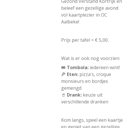
Gezond Verstand Kortrijk en
beleef een gezellige avond
vol kaartplezier in OC
Aalbeke!
Prijs per tafel = € 5,00.
Wat is er ook nog voorzien:
🎟️
Tombola:
iedereen wint!
🍕
Eten:
pizza's, croque
monsieurs en bordjes
gemengd
🥤
Drank:
keuze uit
verschillende dranken
Kom langs, speel een kaartje
en geniet van een gezellige